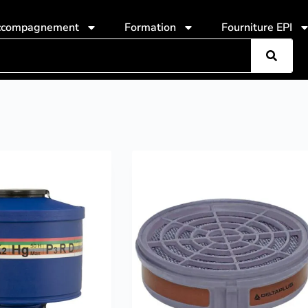
ccompagnement
Formation
Fourniture EPI