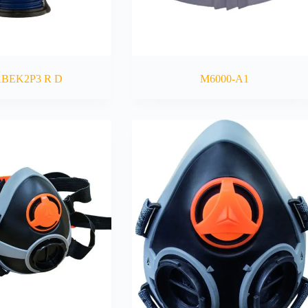
ABEK2P3 R D
M6000-A1