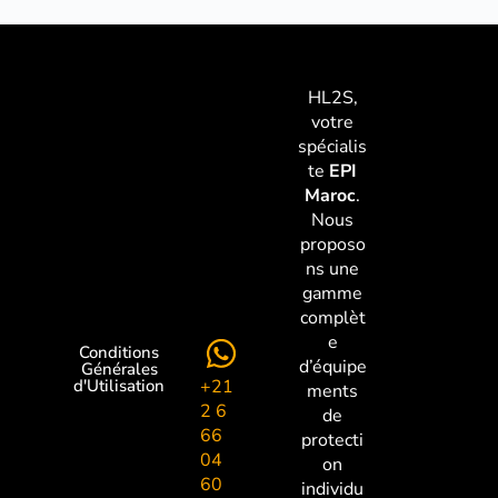
HL2S,
votre
spécialis
te
EPI
Maroc
.
Nous
proposo
ns une
gamme
complèt
e
Conditions
d’équipe
Générales
+21
d'Utilisation
ments
2 6
de
66
protecti
04
on
60
individu