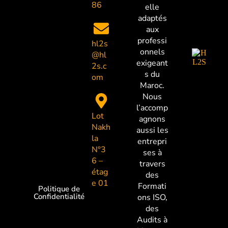
86
elle
adaptés
aux
professi
hl2s
onnels
@hl
exigeant
2s.c
s du
om
Maroc.
Nous
l’accomp
Lot
agnons
Nakh
aussi les
la
entrepri
N°3
ses à
6 –
travers
étag
des
e 01
Formati
Politique de
Confidentialité
ons ISO,
des
Audits à