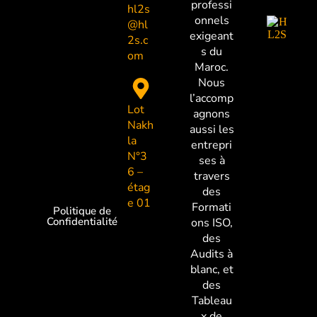
professi
hl2s
onnels
@hl
exigeant
2s.c
s du
om
Maroc.
Nous
l’accomp
Lot
agnons
Nakh
aussi les
la
entrepri
N°3
ses à
6 –
travers
étag
des
e 01
Formati
Politique de
Confidentialité
ons ISO,
des
Audits à
blanc, et
des
Tableau
x de