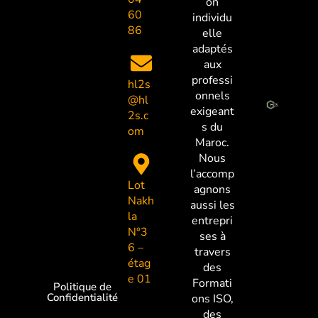
on
60
individu
86
elle
adaptés
aux
professi
hl2s
onnels
@hl
exigeant
2s.c
s du
om
Maroc.
Nous
l’accomp
Lot
agnons
Nakh
aussi les
la
entrepri
N°3
ses à
6 –
travers
étag
des
e 01
Formati
Politique de
Confidentialité
ons ISO,
des