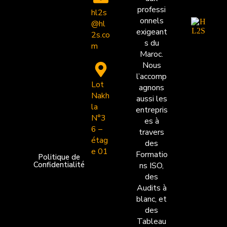
professi
hl2s
onnels
@hl
exigeant
2s.co
s du
m
Maroc.
Nous
l’accomp
Lot
agnons
Nakh
aussi les
la
entrepris
N°3
es à
6 –
travers
étag
des
e 01
Formatio
Politique de
Confidentialité
ns ISO,
des
Audits à
blanc, et
des
Tableau