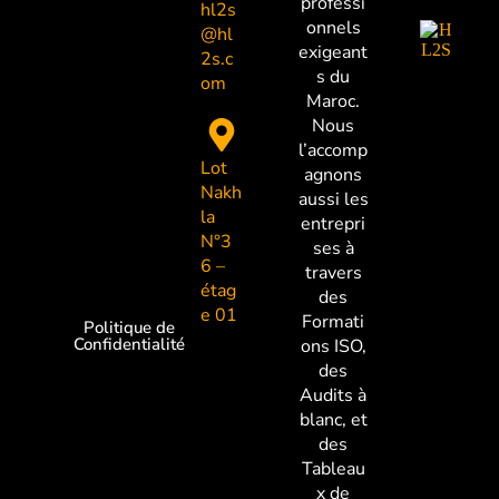
professi
hl2s
onnels
@hl
exigeant
2s.c
s du
om
Maroc.
Nous
l’accomp
Lot
agnons
Nakh
aussi les
la
entrepri
N°3
ses à
6 –
travers
étag
des
e 01
Formati
Politique de
Confidentialité
ons ISO,
des
Audits à
blanc, et
des
Tableau
x de