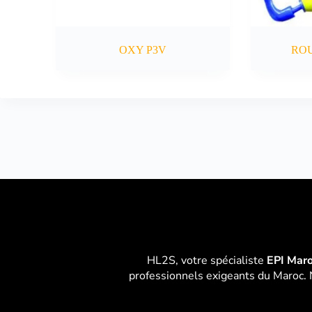
OXY P3V
RO
HL2S, votre spécialiste
EPI Mar
professionnels exigeants du Maroc. 