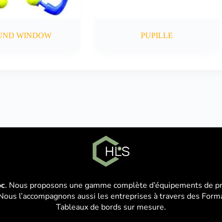
UND WINDOW
PUPILLE
oc
. Nous proposons une gamme complète d’équipements de prot
Nous l’accompagnons aussi les entreprises à travers des Format
Tableaux de bords sur mesure.