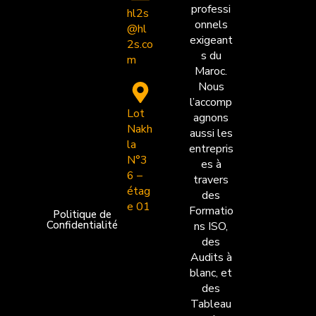
professi
hl2s
onnels
@hl
exigeant
2s.co
s du
m
Maroc.
Nous
l’accomp
Lot
agnons
Nakh
aussi les
la
entrepris
N°3
es à
6 –
travers
étag
des
e 01
Formatio
Politique de
Confidentialité
ns ISO,
des
Audits à
blanc, et
des
Tableau