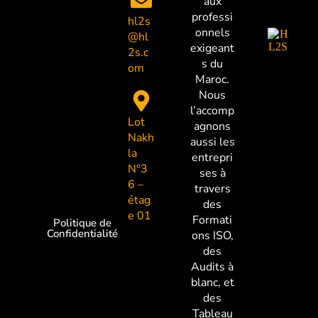
aux
professi
hl2s
onnels
@hl
exigeant
2s.c
s du
om
Maroc.
Nous
l’accomp
Lot
agnons
Nakh
aussi les
la
entrepri
N°3
ses à
6 –
travers
étag
des
e 01
Formati
Politique de
Confidentialité
ons ISO,
des
Audits à
blanc, et
des
Tableau