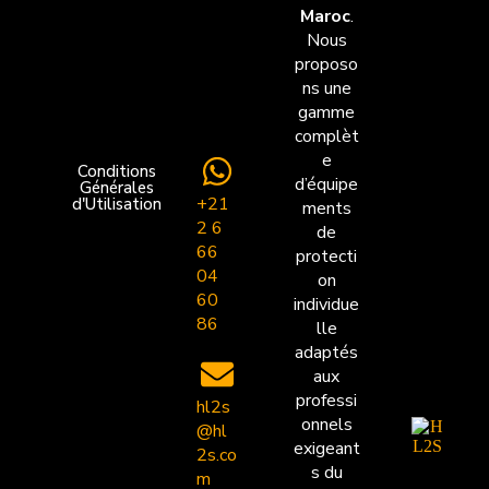
Maroc
.
Nous
proposo
ns une
gamme
complèt
e
Conditions
d’équipe
Générales
+21
d'Utilisation
ments
2 6
de
66
protecti
04
on
60
individue
86
lle
adaptés
aux
professi
hl2s
onnels
@hl
exigeant
2s.co
s du
m