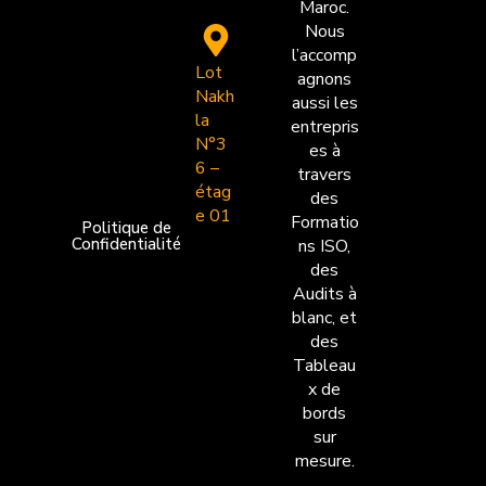
Maroc.
Nous
l’accomp
Lot
agnons
Nakh
aussi les
la
entrepris
N°3
es à
6 –
travers
étag
des
e 01
Formatio
Politique de
Confidentialité
ns ISO,
des
Audits à
blanc, et
des
Tableau
x de
bords
sur
mesure.