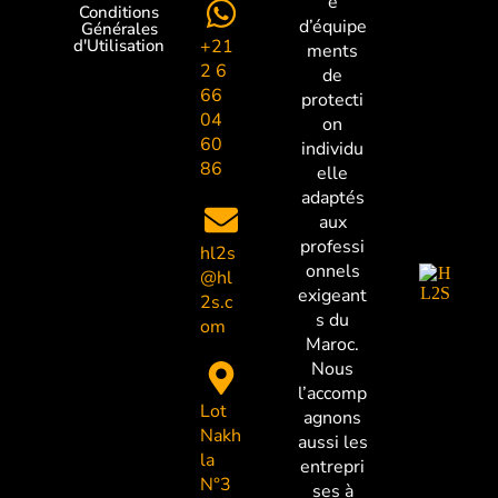
e
Conditions
d’équipe
Générales
+21
d'Utilisation
ments
2 6
de
66
protecti
04
on
60
individu
86
elle
adaptés
aux
professi
hl2s
onnels
@hl
exigeant
2s.c
s du
om
Maroc.
Nous
l’accomp
Lot
agnons
Nakh
aussi les
la
entrepri
N°3
ses à