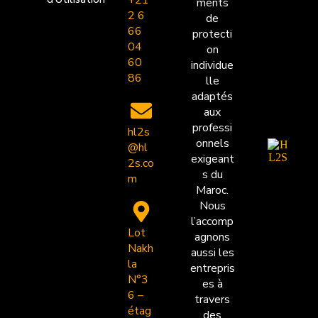
ments
2 6
de
66
protecti
04
on
60
individue
86
lle
adaptés
aux
professi
hl2s
onnels
@hl
exigeant
2s.co
s du
m
Maroc.
Nous
l’accomp
Lot
agnons
Nakh
aussi les
la
entrepris
N°3
es à
6 –
travers
étag
des