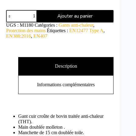
Ajouter au panier
UGS :
M1180
Catégories :
Gants anti-chaleur
,
Protection des mains
Étiquettes :
EN12477 Type A
,
EN388:2016
,
EN407
Description
Informations complémentaires
Gant cuir croûte de bovin traitée anti-chaleur
(THT).
Main doublée molleton .
Manchette de 15 cm doublée toile.