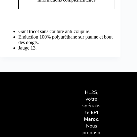
Gant tricot sans couture anti-coupure.
Enduction 100% polyuréthane sur paume et bout
des doigts.
Jauge 13.
HL2S,
votre
spécialis
te
EPI
Maroc
.
Nous
proposo