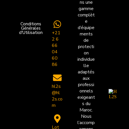
ns une
gamme
complèt
e
Conditions
d’équipe
Générales
+21
d'Utilisation
ments
2 6
de
66
protecti
04
on
60
individue
86
lle
adaptés
aux
professi
hl2s
onnels
@hl
exigeant
2s.co
s du
m
Maroc.
Nous
l’accomp
Lot