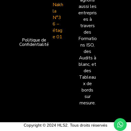
agnons
Nakh
aussi les
la
entrepris
N°3
es à
6 –
travers
étag
des
e 01
Formatio
Politique de
Confidentialité
ns ISO,
des
Audits à
blanc, et
des
Tableau
x de
bords
sur
mesure.
Copyright © 2024 HLS2. Tous droits réservés