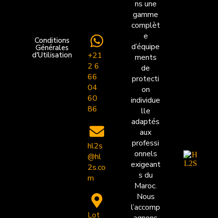
ns une
gamme
complèt
e
Conditions
d’équipe
Générales
+21
d'Utilisation
ments
2 6
de
66
protecti
04
on
60
individue
86
lle
adaptés
aux
professi
hl2s
onnels
@hl
exigeant
2s.co
s du
m
Maroc.
Nous
l’accomp
Lot