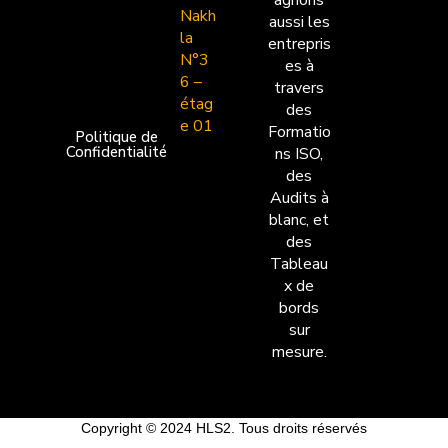
agnons
Nakh
aussi les
la
entrepris
N°3
es à
6 –
travers
étag
des
e 01
Formatio
Politique de
Confidentialité
ns ISO,
des
Audits à
blanc, et
des
Tableau
x de
bords
sur
mesure.
Copyright © 2024 HLS2. Tous droits réservés