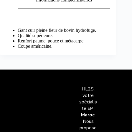
Gant cuir pleine fleur de bovin hydrofuge.
Qualité supérieure.
Renfort paume, pouce et métacarpe.
Coupe américaine.
HL2S,
votre
spécialis
te
EPI
Maroc
.
Nous
proposo