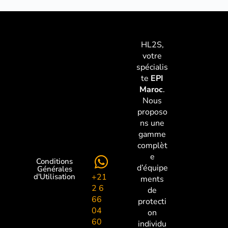
HL2S,
votre
spécialis
te
EPI
Maroc
.
Nous
proposo
ns une
gamme
complèt
e
Conditions
d’équipe
Générales
+21
d'Utilisation
ments
2 6
de
66
protecti
04
on
60
individu