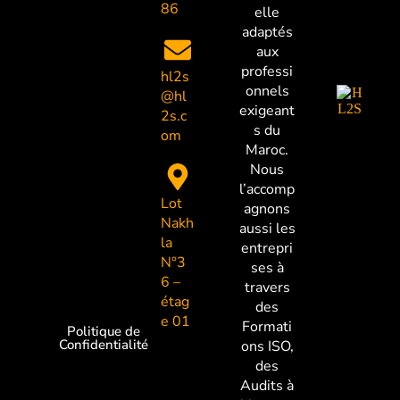
86
elle
adaptés
aux
professi
hl2s
onnels
@hl
exigeant
2s.c
s du
om
Maroc.
Nous
l’accomp
Lot
agnons
Nakh
aussi les
la
entrepri
N°3
ses à
6 –
travers
étag
des
e 01
Formati
Politique de
Confidentialité
ons ISO,
des
Audits à