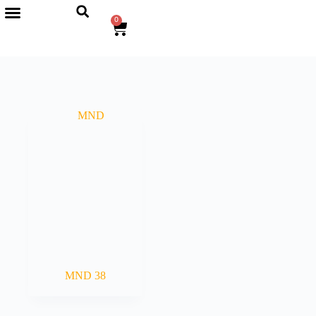
0
MND 38