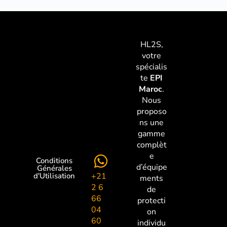
HL2S,
votre
spécialis
te
EPI
Maroc
.
Nous
proposo
ns une
gamme
complèt
e
Conditions
d’équipe
Générales
+21
d'Utilisation
ments
2 6
de
66
protecti
04
on
60
individu