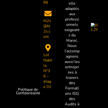
86
elle
adaptés
aux
professi
hl2s
onnels
@hl
exigeant
2s.c
s du
om
Maroc.
Nous
l’accomp
Lot
agnons
Nakh
aussi les
la
entrepri
N°3
ses à
6 –
travers
étag
des
e 01
Formati
Politique de
Confidentialité
ons ISO,
des
Audits à