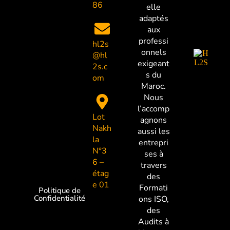
86
elle
adaptés
aux
professi
hl2s
onnels
@hl
exigeant
2s.c
s du
om
Maroc.
Nous
l’accomp
Lot
agnons
Nakh
aussi les
la
entrepri
N°3
ses à
6 –
travers
étag
des
e 01
Formati
Politique de
Confidentialité
ons ISO,
des
Audits à