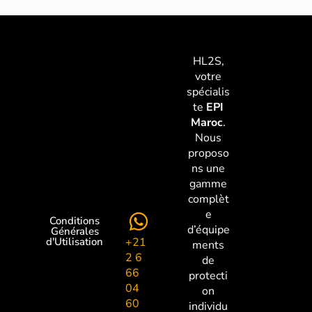
HL2S,
votre
spécialis
te
EPI
Maroc
.
Nous
proposo
ns une
gamme
complèt
e
Conditions
d’équipe
Générales
+21
d'Utilisation
ments
2 6
de
66
protecti
04
on
60
individu