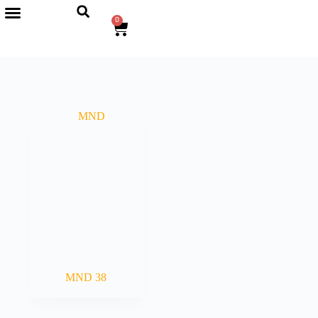
0
MND 38