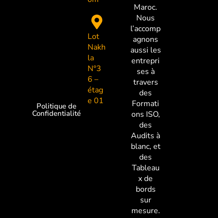
Maroc.
Nous
l’accomp
Lot
agnons
Nakh
aussi les
la
entrepri
N°3
ses à
6 –
travers
étag
des
e 01
Formati
Politique de
Confidentialité
ons ISO,
des
Audits à
blanc, et
des
Tableau
x de
bords
sur
mesure.