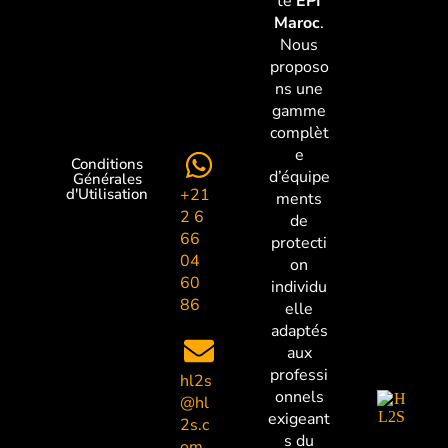
te
EPI
Maroc
.
Nous
proposo
ns une
gamme
complèt
e
Conditions
d’équipe
Générales
+21
d'Utilisation
ments
2 6
de
66
protecti
04
on
60
individu
86
elle
adaptés
aux
professi
hl2s
onnels
@hl
exigeant
2s.c
s du
om