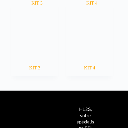
KIT 3
KIT 4
HL2S,
votre
spécialis