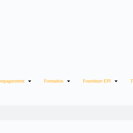
mpagnement
Formation
Fourniture EPI
T