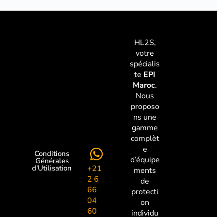
HL2S,
votre
spécialis
te
EPI
Maroc
.
Nous
proposo
ns une
gamme
complèt
e
Conditions
d’équipe
Générales
+21
d'Utilisation
ments
2 6
de
66
protecti
04
on
60
individu