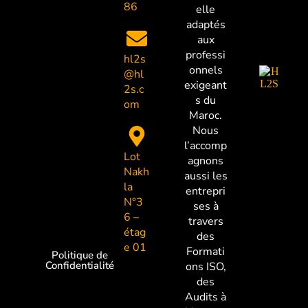
86
elle
adaptés
aux
professi
hl2s
onnels
@hl
exigeant
2s.c
s du
om
Maroc.
Nous
l’accomp
Lot
agnons
Nakh
aussi les
la
entrepri
N°3
ses à
6 –
travers
étag
des
e 01
Formati
Politique de
Confidentialité
ons ISO,
des
Audits à