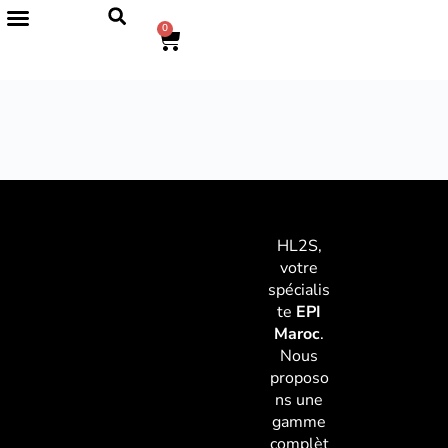
0
HL2S,
votre
spécialis
te
EPI
Maroc
.
Nous
proposo
ns une
gamme
complèt