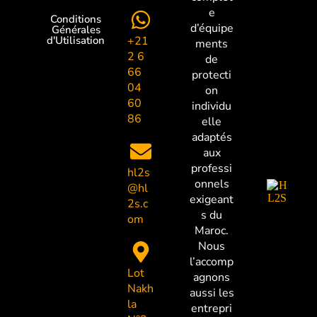
e
Conditions
d’équipe
Générales
+21
d'Utilisation
ments
2 6
de
66
protecti
04
on
60
individu
86
elle
adaptés
aux
professi
hl2s
onnels
@hl
exigeant
2s.c
s du
om
Maroc.
Nous
l’accomp
Lot
agnons
Nakh
aussi les
la
entrepri