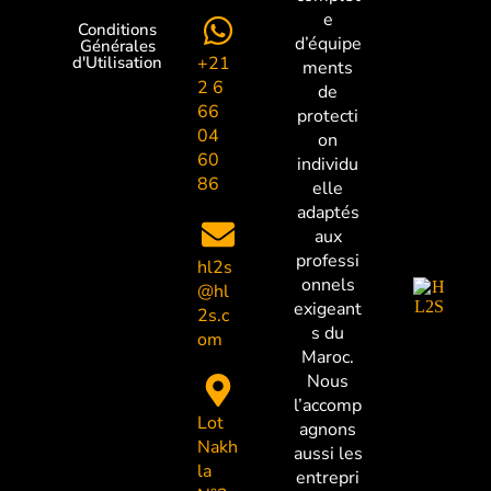
e
Conditions
d’équipe
Générales
+21
d'Utilisation
ments
2 6
de
66
protecti
04
on
60
individu
86
elle
adaptés
aux
professi
hl2s
onnels
@hl
exigeant
2s.c
s du
om
Maroc.
Nous
l’accomp
Lot
agnons
Nakh
aussi les
la
entrepri