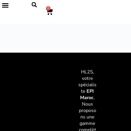
0
HL2S,
votre
spécialis
te
EPI
Maroc
.
Nous
proposo
ns une
gamme
complèt