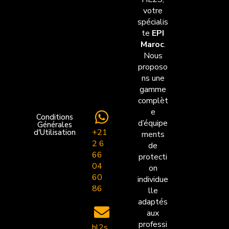
votre
spécialis
te
EPI
Maroc
.
Nous
proposo
ns une
gamme
complèt
e
Conditions
d’équipe
Générales
+21
d'Utilisation
ments
2 6
de
66
protecti
04
on
60
individue
86
lle
adaptés
aux
professi
hl2s