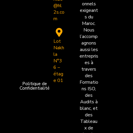
onnels
@hl
exigeant
2s.co
s du
m
Maroc.
Nous
l’accomp
Lot
agnons
Nakh
aussi les
la
entrepris
N°3
es à
6 –
travers
étag
des
e 01
Formatio
Politique de
Confidentialité
ns ISO,
des
Audits à
blanc, et
des
Tableau
x de