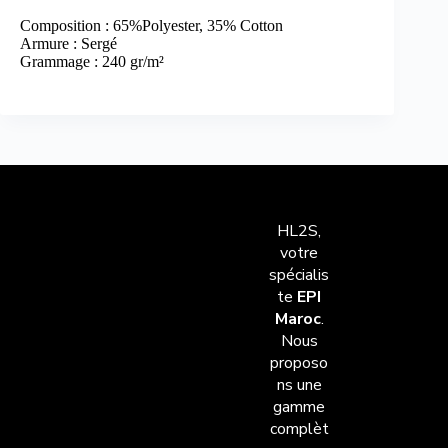
Composition : 65%Polyester, 35% Cotton
Armure : Sergé
Grammage : 240 gr/m²
HL2S,
votre
spécialis
te
EPI
Maroc
.
Nous
proposo
ns une
gamme
complèt