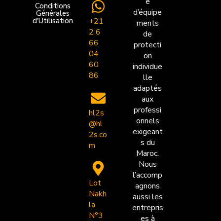
e
Conditions
d’équipe
Générales
+21
d'Utilisation
ments
2 6
de
66
protecti
04
on
60
individue
86
lle
adaptés
aux
professi
hl2s
onnels
@hl
exigeant
2s.co
s du
m
Maroc.
Nous
l’accomp
Lot
agnons
Nakh
aussi les
la
entrepris
N°3
es à