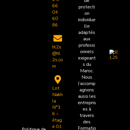
de
66
protecti
04
on
60
individue
86
lle
adaptés
aux
professi
hl2s
onnels
@hl
exigeant
2s.co
s du
m
Maroc.
Nous
l’accomp
Lot
agnons
Nakh
aussi les
la
entrepris
N°3
es à
6 –
travers
étag
des
e 01
Formatio
Politique de