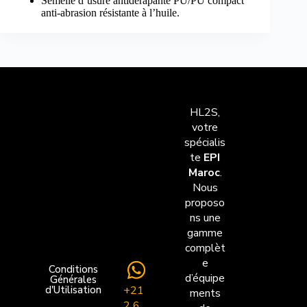
Semelle d’usure antidérapante PU/PU compact
anti-abrasion résistante à l’huile.
HL2S,
votre
spécialis
te
EPI
Maroc
.
Nous
proposo
ns une
gamme
complèt
e
Conditions
d’équipe
Générales
+21
d'Utilisation
ments
2 6