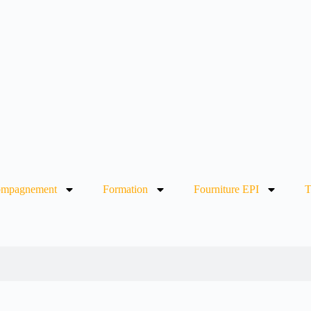
mpagnement
Formation
Fourniture EPI
T