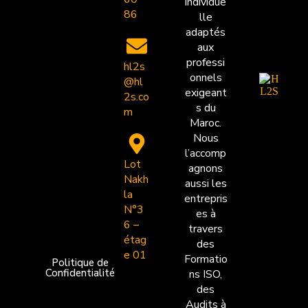
individue
86
lle
adaptés
aux
professi
hl2s
onnels
@hl
exigeant
2s.co
s du
m
Maroc.
Nous
l’accomp
Lot
agnons
Nakh
aussi les
la
entrepris
N°3
es à
6 –
travers
étag
des
e 01
Formatio
Politique de
Confidentialité
ns ISO,
des
Audits à