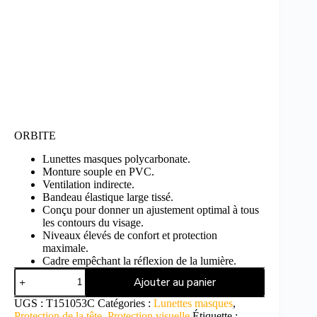
ORBITE
Lunettes masques polycarbonate.
Monture souple en PVC.
Ventilation indirecte.
Bandeau élastique large tissé.
Conçu pour donner un ajustement optimal à tous
les contours du visage.
Niveaux élevés de confort et protection
maximale.
Cadre empêchant la réflexion de la lumière.
Ajouter au panier
UGS :
T151053C
Catégories :
Lunettes masques
,
Protection de la tête
,
Protection visuelle
Étiquette :