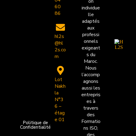
on
60
individue
86
lle
adaptés
aux
professi
hl2s
onnels
@hl
exigeant
2s.co
s du
m
Maroc.
Nous
l’accomp
Lot
agnons
Nakh
aussi les
la
entrepris
N°3
es à
6 –
travers
étag
des
e 01
Formatio
Politique de
Confidentialité
ns ISO,
des