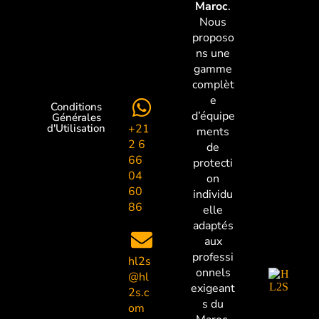
Maroc
.
Nous
proposo
ns une
gamme
complèt
e
Conditions
d’équipe
Générales
+21
d'Utilisation
ments
2 6
de
66
protecti
04
on
60
individu
86
elle
adaptés
aux
professi
hl2s
onnels
@hl
exigeant
2s.c
s du
om