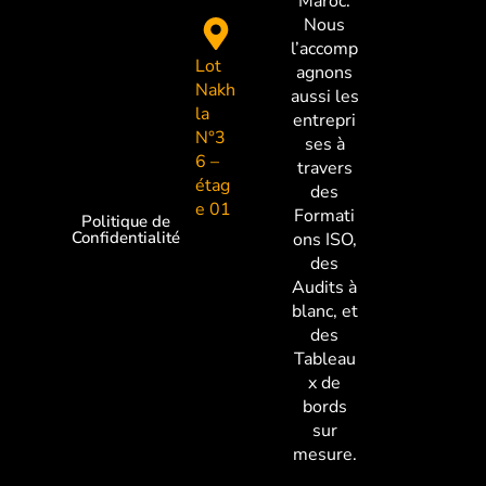
Maroc.
Nous
l’accomp
Lot
agnons
Nakh
aussi les
la
entrepri
N°3
ses à
6 –
travers
étag
des
e 01
Formati
Politique de
Confidentialité
ons ISO,
des
Audits à
blanc, et
des
Tableau
x de
bords
sur
mesure.